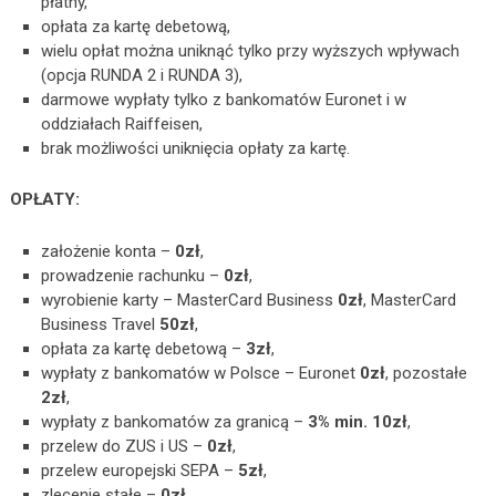
płatny,
opłata za kartę debetową,
wielu opłat można uniknąć tylko przy wyższych wpływach
(opcja RUNDA 2 i RUNDA 3),
darmowe wypłaty tylko z bankomatów Euronet i w
oddziałach Raiffeisen,
brak możliwości uniknięcia opłaty za kartę.
OPŁATY:
założenie konta –
0zł
,
prowadzenie rachunku –
0zł
,
wyrobienie karty – MasterCard Business
0zł
, MasterCard
Business Travel
50zł
,
opłata za kartę debetową –
3zł
,
wypłaty z bankomatów w Polsce – Euronet
0zł
, pozostałe
2zł
,
wypłaty z bankomatów za granicą –
3% min. 10zł
,
przelew do ZUS i US –
0zł
,
przelew europejski SEPA –
5zł
,
zlecenie stałe –
0zł
,