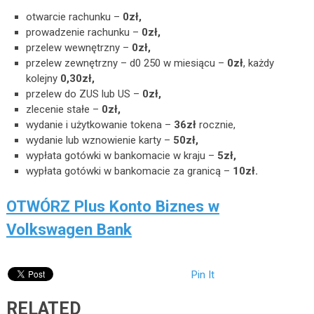
otwarcie rachunku –
0zł,
prowadzenie rachunku –
0zł,
przelew wewnętrzny –
0zł,
przelew zewnętrzny – d0 250 w miesiącu –
0zł
, każdy
kolejny
0,30zł,
przelew do ZUS lub US –
0zł,
zlecenie stałe –
0zł,
wydanie i użytkowanie tokena –
36zł
rocznie,
wydanie lub wznowienie karty –
50zł,
wypłata gotówki w bankomacie w kraju –
5zł,
wypłata gotówki w bankomacie za granicą –
10zł.
OTWÓRZ Plus Konto Biznes w
Volkswagen Bank
Pin It
RELATED