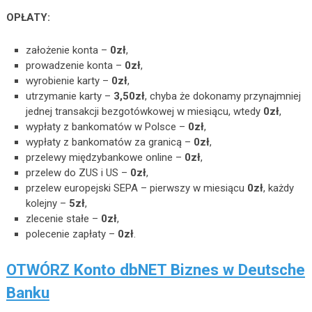
OPŁATY:
założenie konta –
0zł
,
prowadzenie konta –
0zł
,
wyrobienie karty –
0zł
,
utrzymanie karty –
3,50zł
, chyba że dokonamy przynajmniej
jednej transakcji bezgotówkowej w miesiącu, wtedy
0zł
,
wypłaty z bankomatów w Polsce –
0zł
,
wypłaty z bankomatów za granicą –
0zł
,
przelewy międzybankowe online –
0zł
,
przelew do ZUS i US –
0zł
,
przelew europejski SEPA – pierwszy w miesiącu
0zł
, każdy
kolejny –
5zł
,
zlecenie stałe –
0zł
,
polecenie zapłaty –
0zł
.
OTWÓRZ Konto dbNET Biznes w Deutsche
Banku