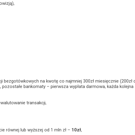
owizją),
ji bezgotówkowych na kwotę co najmniej 300zł miesięcznie (200zł d
, pozostałe bankomaty – pierwsza wypłata darmowa, każda kolejna
walutowanie transakcji,
cie równej lub wyższej od 1 mln zł –
10zł
,