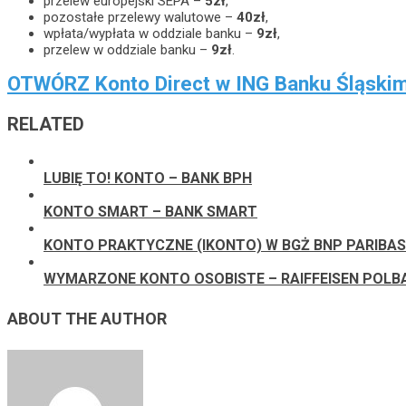
przelew europejski SEPA –
5zł
,
pozostałe przelewy walutowe –
40zł
,
wpłata/wypłata w oddziale banku –
9zł
,
przelew w oddziale banku –
9zł
.
OTWÓRZ Konto Direct w ING Banku Śląski
RELATED
LUBIĘ TO! KONTO – BANK BPH
KONTO SMART – BANK SMART
KONTO PRAKTYCZNE (IKONTO) W BGŻ BNP PARIBAS
WYMARZONE KONTO OSOBISTE – RAIFFEISEN POLB
ABOUT THE AUTHOR