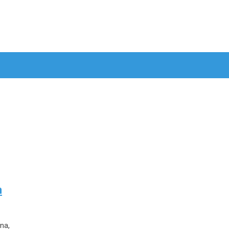
m
na,