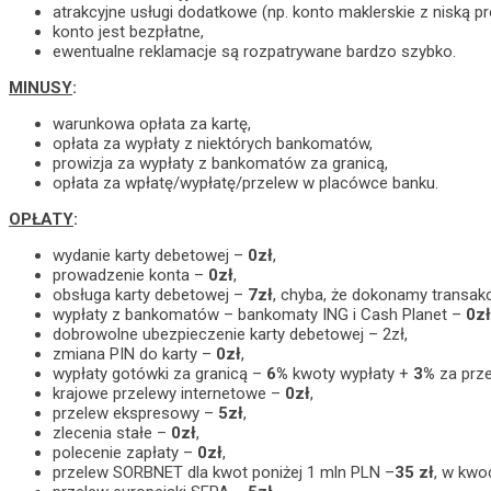
atrakcyjne usługi dodatkowe (np. konto maklerskie z niską pr
konto jest bezpłatne,
ewentualne reklamacje są rozpatrywane bardzo szybko.
MINUSY
:
warunkowa opłata za kartę,
opłata za wypłaty z niektórych bankomatów,
prowizja za wypłaty z bankomatów za granicą,
opłata za wpłatę/wypłatę/przelew w placówce banku.
OPŁATY
:
wydanie karty debetowej –
0zł
,
prowadzenie konta –
0zł
,
obsługa karty debetowej –
7zł
, chyba, że dokonamy transakc
wypłaty z bankomatów – bankomaty ING i Cash Planet –
0zł
dobrowolne ubezpieczenie karty debetowej – 2zł,
zmiana PIN do karty –
0zł
,
wypłaty gotówki za granicą –
6%
kwoty wypłaty +
3%
za prze
krajowe przelewy internetowe –
0zł
,
przelew ekspresowy –
5zł
,
zlecenia stałe –
0zł
,
polecenie zapłaty –
0zł
,
przelew SORBNET dla kwot poniżej 1 mln PLN –
35 zł
, w kwo